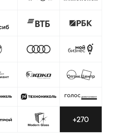
+270
ion. Это