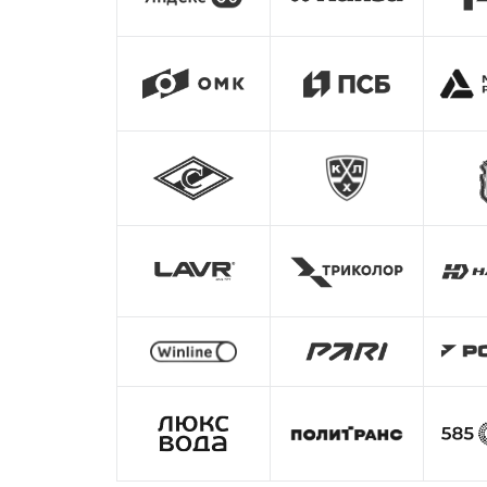
К
Ольга Лунгул
Реальные руково