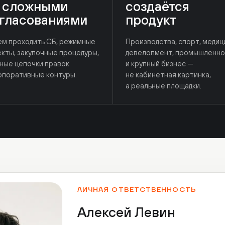
проходить СБ, режимные
Производства, спорт, медицина,
, закупочные процедуры,
девелопмент, промышленность
 цепочки правок
и крупный бизнес —
ративные контуры.
не кабинетная картинка,
а реальные площадки.
ЛИЧНАЯ ОТВЕТСТВЕННОСТЬ
Алексей Левин
основатель и генеральный продюсер Ruvision
15 лет шаг за шагом строю систему, к
лучших творческих специалистов про