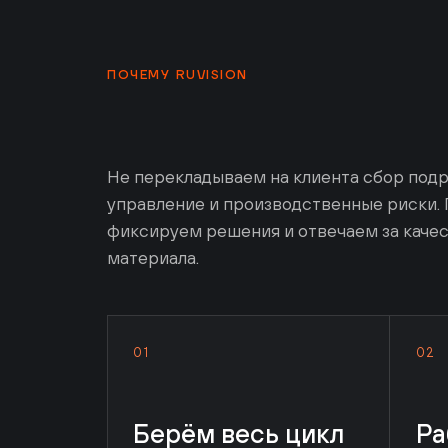
ПОЧЕМУ RUVISION
Не перекладываем на клиента сбор подряд
управление и производственные риски. По
фиксируем решения и отвечаем за качеств
материала.
01
02
Берём весь цикл
Раб
на себя
со 
сог
Идея, сценарий, продакшн,