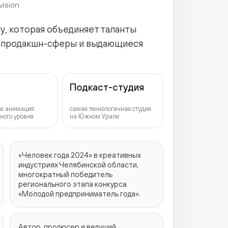
Подкаст-студия
ация
самая технологичная студия
овня
на Южном Урале
Человек года 2024» в креативных
ндустриях Челябинской области,
ногократный победитель
егионального этапа конкурса
Молодой предприниматель года».
втор, продюсер и ведущий
подкастов
«Завод Маркетологов»
,
«Неидеальные»
и
«CEO не плачут»
.