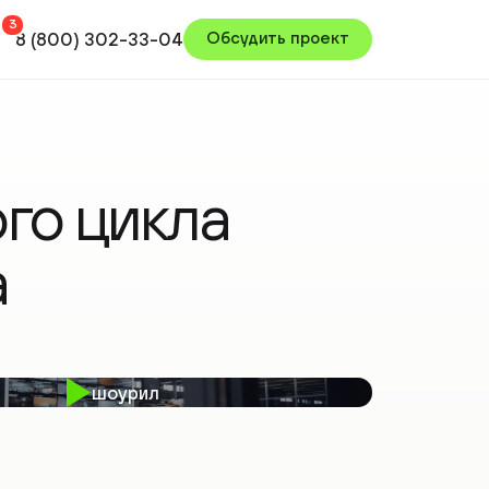
800) 302-33-04
Обсудить проект
ГРАФИКА И АНИМАЦИЯ
Графические 3D-ролики
Видео с нейросетями
о цикла
шоурил