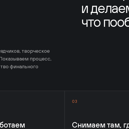
что пообе
чиков, творческое
казываем процесс,
о финального
03
отаем
Снимаем там, где
сложными
создаётся
ласованиями
продукт