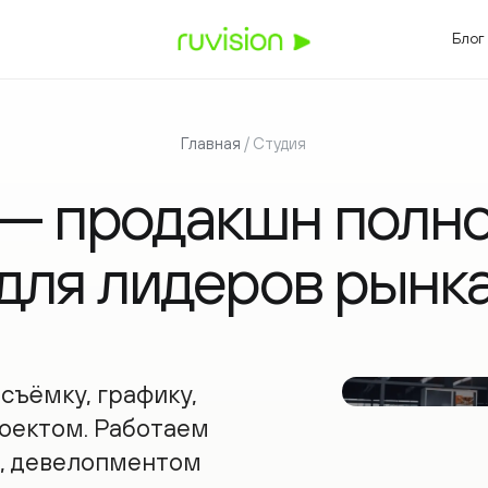
3
8 (
Блог
БИЗНЕСА
ОТРАСЛИ И ЗАДАЧИ
Главная
/ Студия
вный фильм
Видео для промышленности
сайта
Видео для нефтегаза
 — продакшн полног
выставки
Видео для IT-компаний
HR
Видео для девелоперов
ритейла
Видео для медицины
ля лидеров рынка
Видео для госпроектов
Видео для спорта
ёмку, графику,
ектом. Работаем
девелопментом