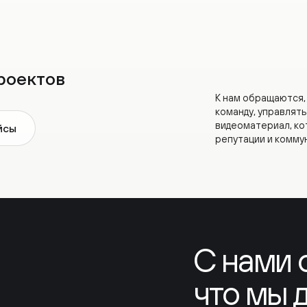
оектов
К нам обращаются, когда 
команду, управлять срока
видеоматериал, который 
ы
репутации и коммуникаци
С нами сп
что мы де
и делаем т