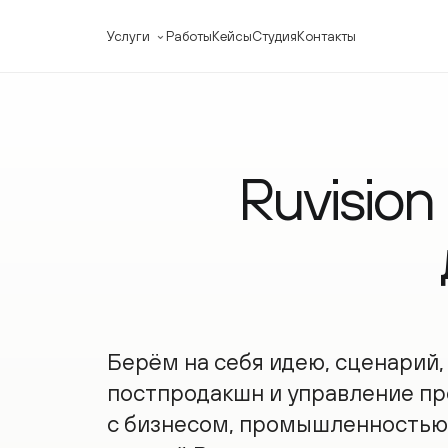
Услуги
Работы
Кейсы
Студия
Контакты
ФОРМАТЫ ВИДЕО
ВИДЕО ДЛЯ 
Презентационные фильмы
Корпорати
Рекламные ролики
Видео для 
Ruvision
Имиджевые видео
Видео для 
Промо-ролики
Видео для 
Событийное видео
Видео для 
д
Берём на себя идею, сценарий, съ
постпродакшн и управление про
с бизнесом, промышленностью, 
по всей России.