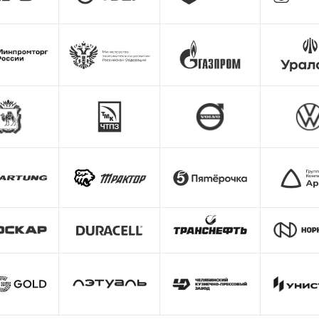
лиенты говорят сами за себя
дители, реальные проекты и опыт совместной работы с Ruvis
Сергей Якушевский