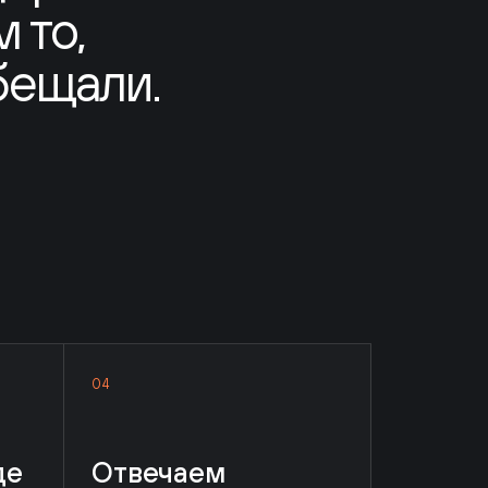
щали.
04
Отвечаем
за результат
Клиент получает не просто