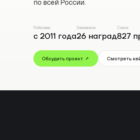
Работаем
Завоевали
Сняли
с 2011 года
26 наград
827 пр
Обсудить проект ↗
Смотреть кейс