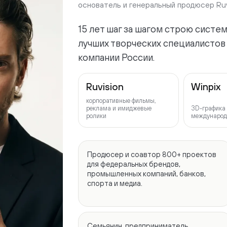
компании России.
Ruvision
Winpix
корпоративные фильмы,
реклама и имиджевые
3D-графика и аним
ролики
международного ур
Продюсер и соавтор 800+ проектов
«
для федеральных брендов,
и
промышленных компаний, банков,
м
спорта и медиа.
р
«
Семьянин, предприниматель,
А
триатлет, путешественник, спикер
крупнейших отраслевых форумов,
обучил 2500+ специалистов
видеоиндустрии.