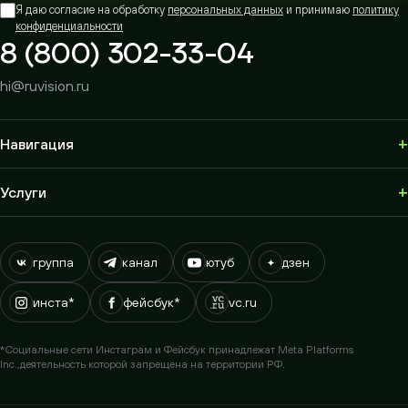
Я даю согласие на обработку
персональных данных
и принимаю
политику
конфиденциальности
8 (800) 302-33-04
hi@ruvision.ru
+
Навигация
+
Услуги
группа
канал
ютуб
дзен
инста*
фейсбук*
vc.ru
*Социальные сети Инстаграм и Фейсбук принадлежат Meta Platforms
Inc.,
деятельность которой запрещена на территории РФ.