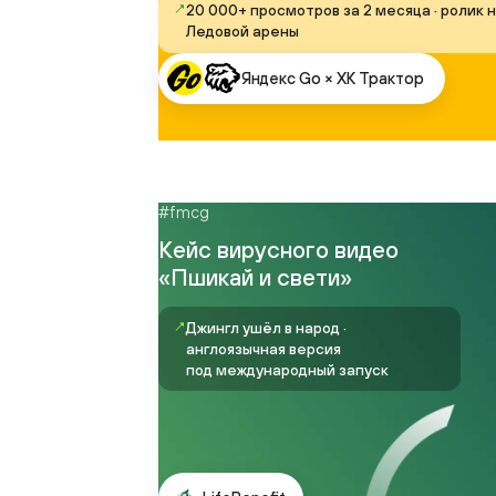
Ледовой арены
Яндекс Go × ХК Трактор
#fmcg
Кейс вирусного видео
«Пшикай и свети»
↗
Джингл ушёл в народ ·
англоязычная версия
под международный запуск
LifeBenefit