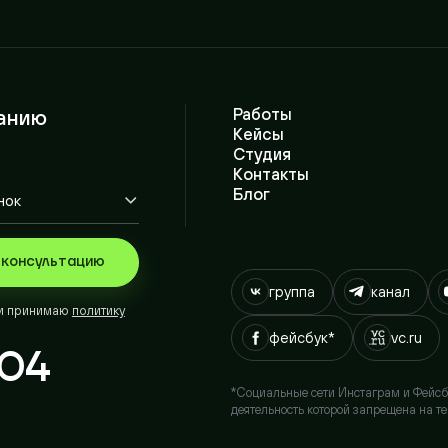
нию
Работы
П
Кейсы
И
Студия
Р
Контакты
Г
Блог
С
A
нсультацию
группа
канал
юту
ринимаю
политику
фейсбук*
vc.ru
04
*Социальные сети Инстаграм и Фейсбук принад
деятельность которой запрещена на территор
а
Уфа