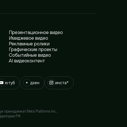
резентационное видео
миджевое видео
екламные ролики
рафические проекты
обытийные видео
I видеоконтент
б
дзен
инста*
лежат Meta Platforms Inc.,
ии РФ.
Вся Россия