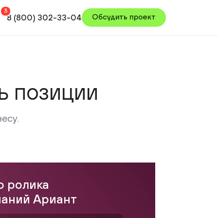
800) 302-33-04
Обсудить проект
ГРАФИКА И АНИМАЦИЯ
Графические 3D-ролики
Видео с нейросетями
позиции
олика
ий Ариант
 · съёмочная команда 30