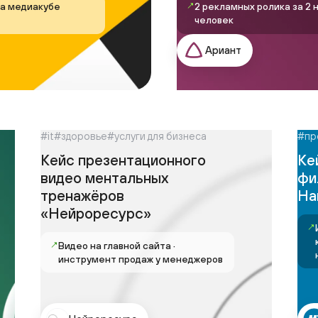
человек
Ариант
#it
#здоровье
#услуги для бизнеса
#произво
Кейс презентационного
Кейс п
видео ментальных
фильма
тренажёров
Hartun
«Нейроресурс»
↗
Истори
колесно
↗
Видео на главной сайта ·
на отр
инструмент продаж у менеджеров
Нейроресурс
Hart