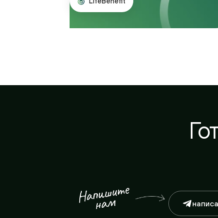
Гот
написать