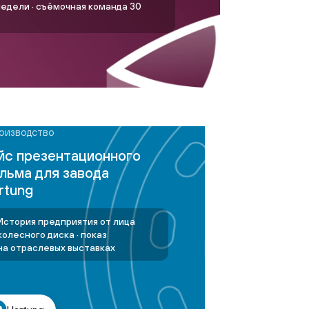
дство
резентационного
 для завода
g
я предприятия от лица
го диска · показ
аслевых выставках
ung