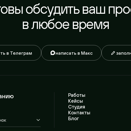
 в Телеграм
написать в Макс
заполнить 
нию
Работы
П
Кейсы
И
Студия
Р
Контакты
Г
Блог
С
A
нсультацию
группа
канал
юту
ринимаю
политику
фейсбук*
vc.ru