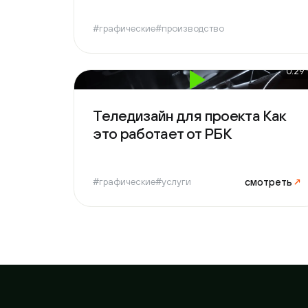
0:29
Теледизайн для проекта Как
это работает от РБК
смотреть
↗
#графические
#услуги
Гот