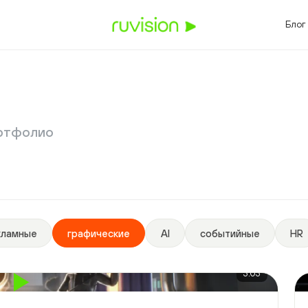
3
8 (
Блог
БИЗНЕСА
ОТРАСЛИ И ЗАДАЧИ
вный фильм
Видео для промышленности
сайта
Видео для нефтегаза
выставки
Видео для IT-компаний
тфолио
HR
Видео для девелоперов
ритейла
Видео для медицины
Видео для госпроектов
Видео для спорта
мные
графические
AI
событийные
HR
3:03
Челябинской области
Пре