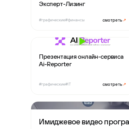
смотреть
↗
#графические
#финансы
Презентация онлайн-сервиса
Ai-Reporter
смотреть
↗
#графические
#IT
Имиджевое видео програм
#графические
#производство