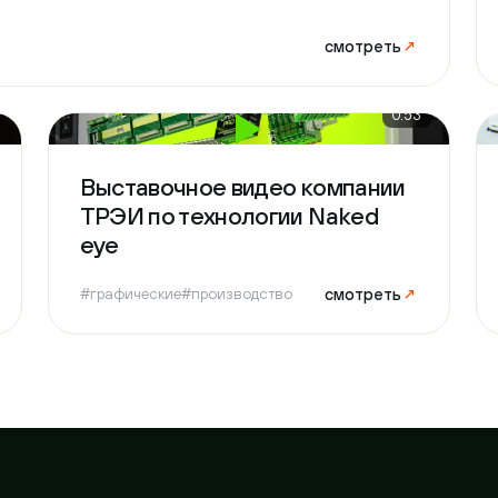
0:53
Выставочное видео компании
Пре
ТРЭИ по технологии Naked
гра
eye
ПЗ
смотреть
↗
#графические
#производство
#гра
овы обсудить ваш проек
в любое время