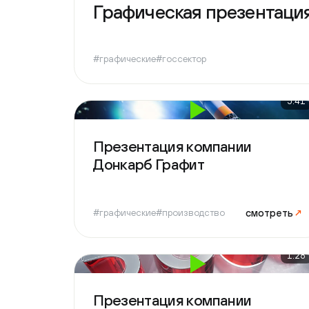
#графические
#госсектор
5:41
Презентация компании
Донкарб Графит
смотреть
↗
#графические
#производство
1:28
Презентация компании
Эксперт-Лизинг