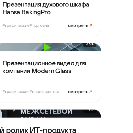
sa BakingPro
смотреть
↗
фические
#торговля
2:01
зентационное видео для
пании Modern Glass
смотреть
↗
фические
#производство
1:09
олик ИТ-продукта