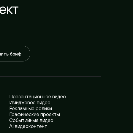
бриф
резентационное видео
миджевое видео
екламные ролики
рафические проекты
обытийные видео
I видеоконтент
б
дзен
инста*