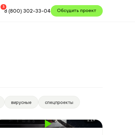
800) 302-33-04
Обсудить проект
ГРАФИКА И АНИМАЦИЯ
Графические 3D-ролики
Видео с нейросетями
вирусные
спецпроекты
1:19
зентация духового шкафа