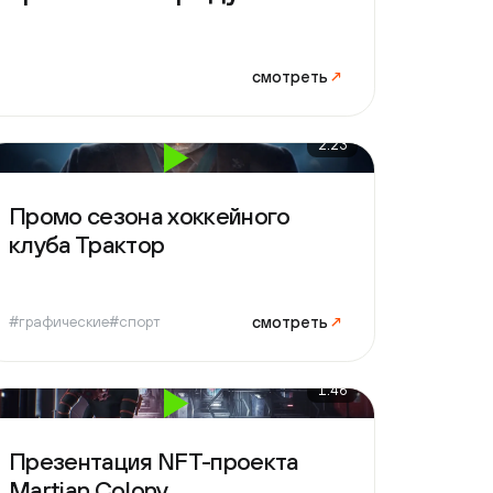
смотреть
↗
2:23
мо сезона хоккейного
ба Трактор
смотреть
↗
фические
#спорт
1:46
зентация NFT-проекта
tian Colony
смотреть
↗
фические
#IT