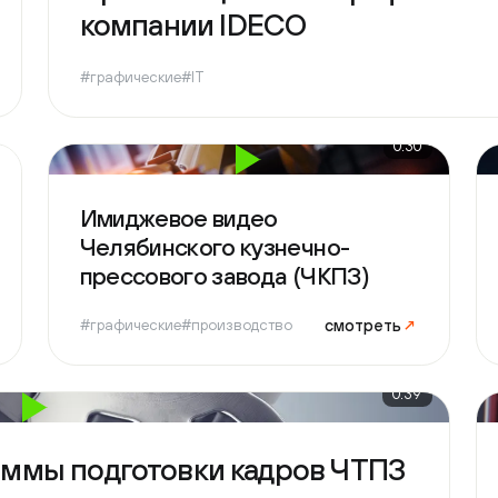
#графические
#IT
0:30
Имиджевое видео
Про
Челябинского кузнечно-
клу
прессового завода (ЧКПЗ)
смотреть
↗
#графические
#производство
#гра
0:39
мы подготовки кадров ЧТПЗ
Пре
Mar
смотреть
↗
#гра