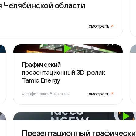
Han
смотреть
↗
#гра
2:01
Графический
Пре
презентационный 3D-ролик
ком
Tamic Energy
смотреть
↗
#графические
#торговля
#гра
Презентационный графический р
компании IDECO