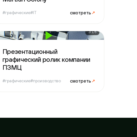
3:16
зентационный
фический ролик компании
МЦ
смотреть
↗
фические
#производство
т