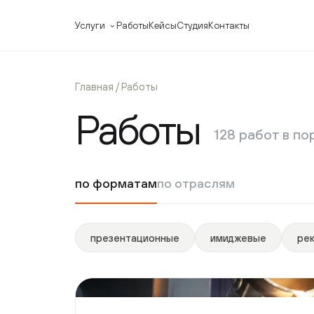
Услуги
Работы
Кейсы
Студия
Контакты
ФОРМАТЫ ВИДЕО
ВИДЕО ДЛЯ 
Главная
/ Работы
Презентационные фильмы
Корпорати
Работы
Рекламные ролики
Видео для 
Имиджевые видео
Видео для 
128 работ в пор
Промо-ролики
Видео для 
Событийное видео
Видео для 
по форматам
по отраслям
презентационные
имиджевые
рекла
Графическая презентация 