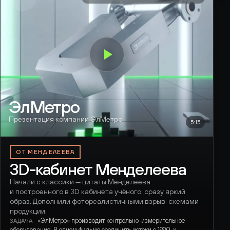
ЭлМетро
Презентация компании ЭлМетро
5:15
ОТ МЕНДЕЛЕЕВА
3D-кабинет Менделеева
Начали с классики — цитаты Менделеева
и построенного в 3D кабинета учёного: сразу яркий
образ. Дополнили фотореалистичными взрыв-схемами
продукции.
«ЭлМетро» производит контрольно-измерительное
ЗАДАЧА
оборудование. В одном фильме соединить истоки с 1990-х