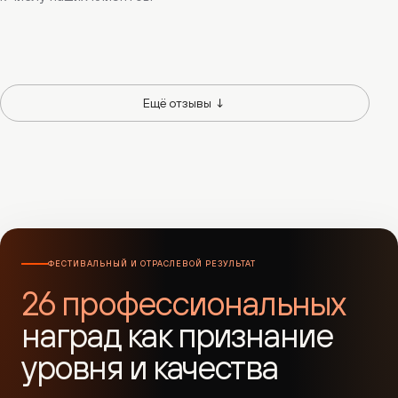
Сергей Якушевский
Hansa
Хоккейный клуб «Трактор»
Руководитель направления интернет-маркетинга
Заместитель генерального директора по развитию ХК «Трактор»
02:28
00:55
Ещё отзывы ↓
ФЕСТИВАЛЬНЫЙ И ОТРАСЛЕВОЙ РЕЗУЛЬТАТ
26 профессиональных
наград как признание
уровня и качества