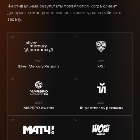
Фестивальные результаты появляются, когда клиент
доверяет команде и не мешает проекту решать бизнес-
задачу.
01
02
2026
2024
Silver Mercury Regions
КХЛ
03
04
2023
2023
MARSPO Awards
1Й фестиваль рекламы
05
06