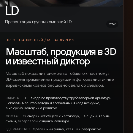
LD
Презентация группы компаний LD
2:52
ПРЕЗЕНТАЦИОННЫЙ / МЕТАЛЛУРГИЯ
Масштаб, продукция в 3D
и известный диктор
Масштаб показали приёмом «от общего к частному»:
3D-сцены применения продукции и фотореалистичные
взрыв-схемы кранов бесшовно свели со съёмкой.
LD — лидер по производству трубозапорной арматуры.
ЗАДАЧА
Показать масштаб завода и глобальный вклад нескучно,
а не сухим заводским роликом.
Сценарий «от общего к частному», 3D-сцены, взрыв-
СОСТАВ
схемы, гиперлапсы, озвучка Репетура.
Зрелищный фильм, ставший референсом
ГДЕ РАБОТАЕТ