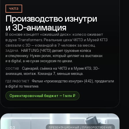
ЧКПЗ
Производство изнутри
и 3D-анимация
В основе концепт «оживший диск»: колесо оживает
в духе Transformers. Реальные цеха ЧКПЗ и Музей КПЗ
связали с 3D — командой в 7 человек за месяц.
HARTUNG (ЧКПЗ) делает грузовые колёса
ЗАДАЧА
и спецтехнику. Нужен ролик, который цепляет на выставках
и в digital, а не сухая экскурсия по цехам.
Сценарий, съёмка на ЧКПЗ и в Музее КПЗ, 3D-
СОСТАВ
анимация, монтаж. Команда 7, меньше месяца.
Фильм «производство изнутри» (4:42), продвигали
ГДЕ РАБОТАЕТ
в digital по тематике.
Ориентировочный бюджет — 1 млн ₽
03
ПРЕЗЕНТАЦИОННЫЙ / ПРИБОРОСТРОЕНИЕ