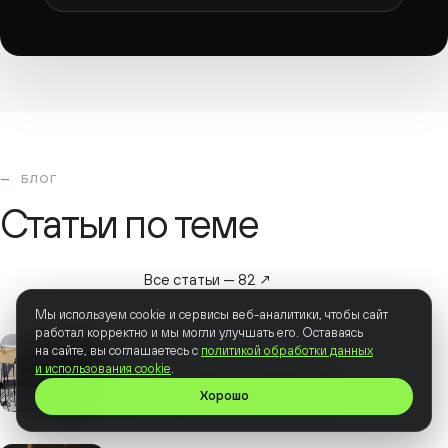
БЛОГ
Статьи по теме
Все статьи — 82 ↗
Мы используем cookie и сервисы веб-аналитики, чтобы сайт
работал корректно и мы могли улучшать его. Оставаясь
на сайте, вы соглашаетесь с
политикой обработки данных
ФОРМАТЫ · 18 ИЮЛЯ 2026 Г. · 17 МИН
и использования cookie
.
Для чего вашей компании
Хорошо
презентационное видео?