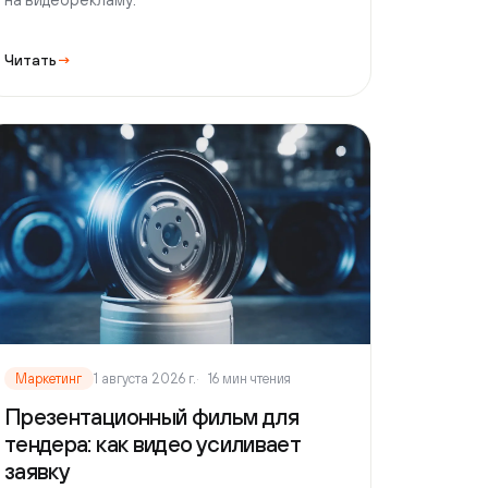
етинг
1 августа 2026 г.
16 мин чтения
зентационный фильм для
ера: как видео усиливает
ку
резентационный фильм помогает
ать тендер: что показать закупочной
сии, структура ролика, работа по
3-ФЗ и типичные ошибки.