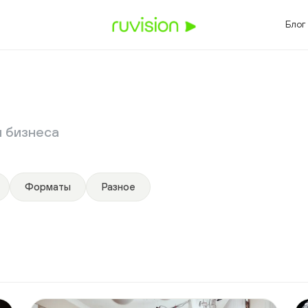
3
8 (
Блог
БИЗНЕСА
ОТРАСЛИ И ЗАДАЧИ
вный фильм
Видео для промышленности
сайта
Видео для нефтегаза
выставки
Видео для IT-компаний
бизнеса
HR
Видео для девелоперов
ритейла
Видео для медицины
Видео для госпроектов
Видео для спорта
Форматы
Разное