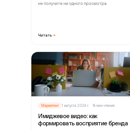
Читать
→
Маркетинг
1 августа 2026 г.
16 мин чтения
Имиджевое видео: как
формировать восприятие бренда
Как имиджевое видео формирует
восприятие бренда: какие смыслы
закладывать, из чего собирается образ
компании и когда такой ролик действительно
окупается.