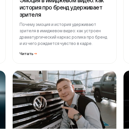
и из чего рождается чувство в кадре.
Читать
→
Читат
Маркетинг
1 августа 2026 г.
16 мин чтения
Марк
Рекламный ролик для розницы: от
Виде
идеи до версий под ТВ и digital
пов
Как делают рекламный ролик для розницы:
Видео
одна сильная идея, версии под ТВ, digital и
проду