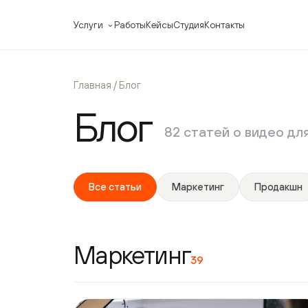
Услуги
Работы
Кейсы
Студия
Контакты
ФОРМАТЫ ВИДЕО
ВИДЕО ДЛЯ 
Главная
/ Блог
Презентационные фильмы
Корпорати
Блог
Рекламные ролики
Видео для 
Имиджевые видео
Видео для 
82 статей о видео для 
Промо-ролики
Видео для 
Событийное видео
Видео для 
Все статьи
Маркетинг
Продакшн
Маркетинг
39