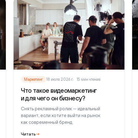
Марк
Маркетинг
18 июля 2026 г.
15 мин чтения
Что 
Что такое видеомаркетинг
рек
и для чего он бизнесу?
Почем
Снять рекламный ролик — идеальный
и за ч
вариант, если хотите выйти на рынок
как современный бренд.
Читать
→
Читат