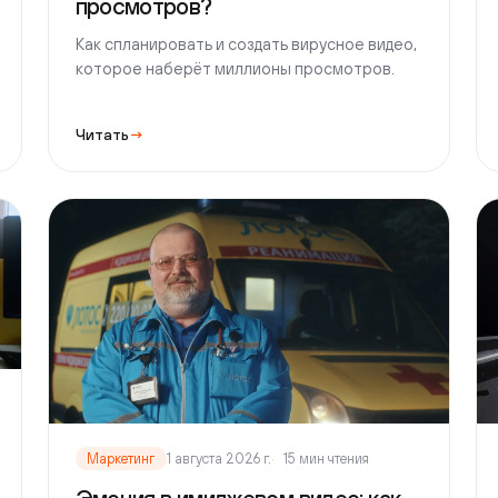
Читать
→
Читат
Маркетинг
1 августа 2026 г.
15 мин чтения
Марк
Эмоция в имиджевом видео: как
Как 
история про бренд удерживает
кон
зрителя
Разби
вашу 
Почему эмоция и история удерживают
ролик
зрителя в имиджевом видео: как устроен
Ориен
драматургический каркас ролика про бренд