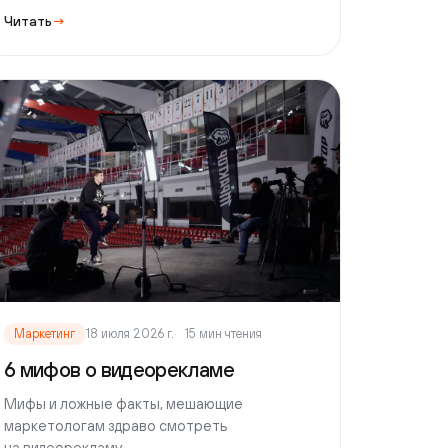
етинг
18 июля 2026 г.
15 мин чтения
ифов о видеорекламе
 и ложные факты, мешающие
тологам здраво смотреть
деорекламу.
ь
→