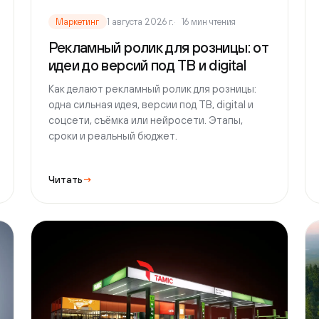
соцсети, съёмка или нейросети. Этапы,
заявк
сроки и реальный бюджет.
разме
приме
Читать
→
Читат
Маркетинг
1 августа 2026 г.
16 мин чтения
Марк
Видеомаркетинг для бизнеса: с
Как 
какого формата начать
этап