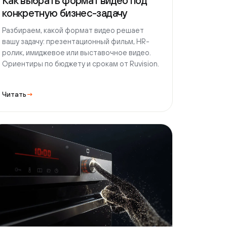
ь
→
етинг
1 августа 2026 г.
18 мин чтения
о на лендинге: как ролик
ышает конверсию в заявку
 на лендинге ускоряет объяснение
кта, снимает сомнения и ведёт к