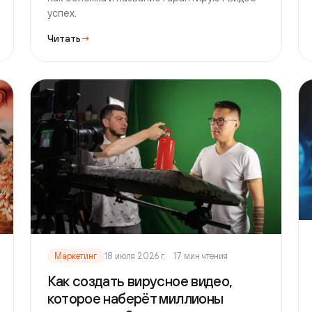
Марк
Маркетинг
18 июля 2026 г.
17 мин чтения
Пре
Как создать вирусное видео,
тенд
которое наберёт миллионы
заяв
просмотров?
Как п
Как спланировать и создать вирусное видео,
выигр
которое наберёт миллионы просмотров.
комис
44/22