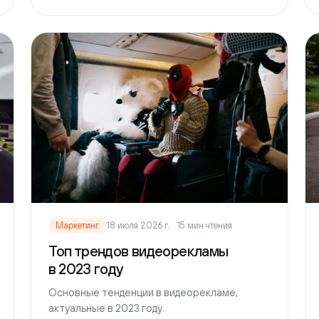
Маркетинг
18 июля 2026 г.
15 мин чтения
Марк
Топ трендов видеорекламы
Как 
в 2023 году
рек
Основные тенденции в видеорекламе,
Как в
актуальные в 2023 году.
пробл
Читать
→
Читат