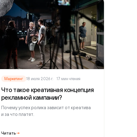
етинг
18 июля 2026 г.
17 мин чтения
такое креативная концепция
ламной кампании?
у успех ролика зависит от креатива
то платят.
ь
→