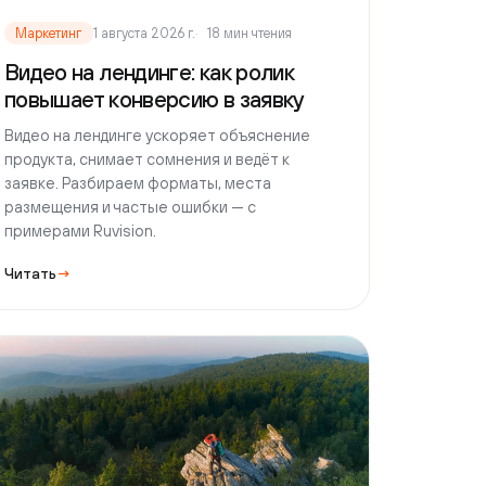
е. Разбираем форматы, места
щения и частые ошибки — с
рами Ruvision.
ь
→
етинг
1 августа 2026 г.
16 мин чтения
видео работает на каждом
е воронки продаж