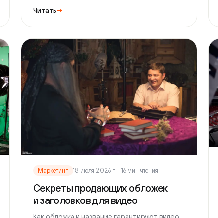
Марк
Маркетинг
18 июля 2026 г.
16 мин чтения
6 м
Секреты продающих обложек
Мифы
и заголовков для видео
марке
Как обложка и название гарантируют видео
на ви
успех.
Читать
→
Читат