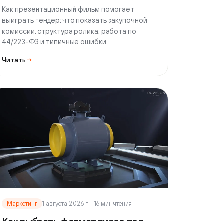
ь
→
етинг
1 августа 2026 г.
16 мин чтения
выбрать формат видео под
кретную бизнес-задачу
раем, какой формат видео решает
задачу: презентационный фильм, HR-
, имиджевое или выставочное видео.
тиры по бюджету и срокам от Ruvision.