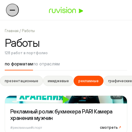
Главная
/ Работы
Работы
128 работ в портфолио
по форматам
по отраслям
презентационные
имиджевые
рекламные
графические
0:50
Рекламный ролик букмекера PARI Камера
хранения мужчин
смотреть
↗
#рекламные
#спорт