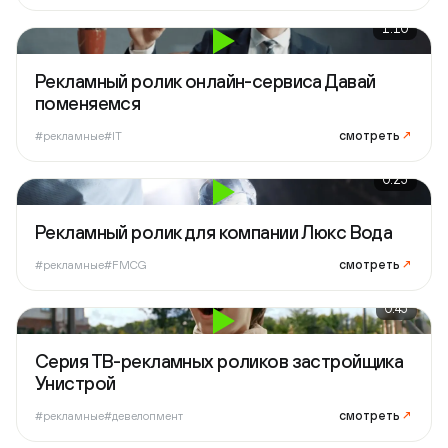
1:10
Рекламный ролик онлайн-сервиса Давай
поменяемся
смотреть
↗
#рекламные
#IT
0:25
Рекламный ролик для компании Люкс Вода
смотреть
↗
#рекламные
#FMCG
0:45
Серия ТВ-рекламных роликов застройщика
Унистрой
смотреть
↗
#рекламные
#девелопмент