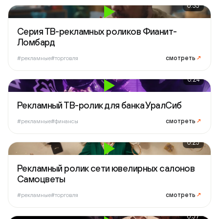
0:35
Серия ТВ-рекламных роликов Фианит-
Ломбард
смотреть
↗
#рекламные
#торговля
0:24
Рекламный ТВ-ролик для банка УралСиб
смотреть
↗
#рекламные
#финансы
0:25
Рекламный ролик сети ювелирных салонов
Самоцветы
смотреть
↗
#рекламные
#торговля
0:57