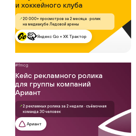
и хоккейного клуба
↗
20 000+ просмотров за 2 месяца · ролик
на медиакубе Ледовой арены
Яндекс Go × ХК Трактор
#fmcg
Кейс рекламного ролика
для группы компаний
Ариант
↗
2 рекламных ролика за 2 недели · съёмочная
команда 30 человек
Ариант