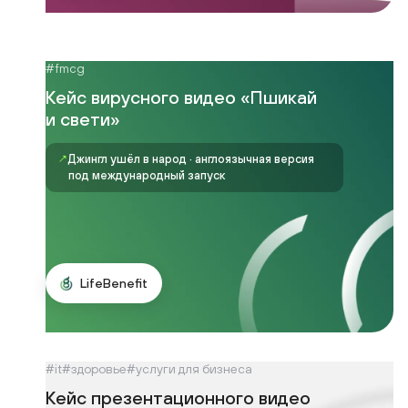
#fmcg
Кейс вирусного видео «Пшикай
и свети»
↗
Джингл ушёл в народ · англоязычная версия
под международный запуск
LifeBenefit
#it
#здоровье
#услуги для бизнеса
Кейс презентационного видео