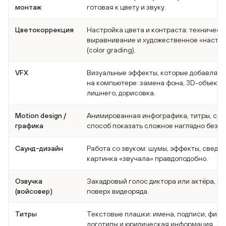
монтаж
готовая к цвету и звуку.
Цветокоррекция
Настройка цвета и контраста: техническ
выравнивание и художественное «настр
(color grading).
VFX
Визуальные эффекты, которые добавляют
на компьютере: замена фона, 3D-объекты
лишнего, дорисовка.
Motion design /
Анимированная инфографика, титры, схе
графика
способ показать сложное наглядно без с
Саунд-дизайн
Работа со звуком: шумы, эффекты, сведен
картинка «звучала» правдоподобно.
Озвучка
Закадровый голос диктора или актёра, н
(войсовер)
поверх видеоряда.
Титры
Текстовые плашки: имена, подписи, фин
логотипы и юридическая информация.