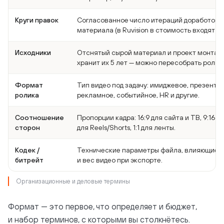
Круги правок
Согласованное число итераций доработок г
материала (в Ruvision в стоимость входят 2 к
Исходники
Отснятый сырой материал и проект монтажа.
хранит их 5 лет — можно пересобрать ролик.
Формат
Тип видео под задачу: имиджевое, презента
ролика
рекламное, событийное, HR и другие.
Соотношение
Пропорции кадра: 16:9 для сайта и ТВ, 9:16
сторон
для Reels/Shorts, 1:1 для ленты.
Кодек /
Технические параметры файла, влияющие н
битрейт
и вес видео при экспорте.
Организационные и деловые термины
Формат — это первое, что определяет и бюджет,
и набор терминов, с которыми вы столкнётесь.