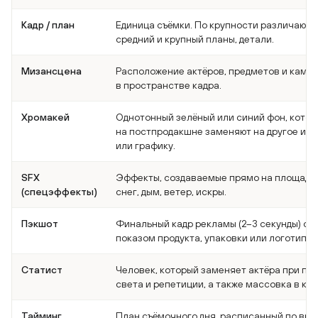
Кадр / план
Единица съёмки. По крупности различают 
средний и крупный планы, детали.
Мизансцена
Расположение актёров, предметов и каме
в пространстве кадра.
Хромакей
Однотонный зелёный или синий фон, кото
на постпродакшне заменяют на другое из
или графику.
SFX
Эффекты, создаваемые прямо на площадке:
(спецэффекты)
снег, дым, ветер, искры.
Пэкшот
Финальный кадр рекламы (2–3 секунды) с 
показом продукта, упаковки или логотипа.
Статист
Человек, который заменяет актёра при по
света и репетиции, а также массовка в кад
Тайминг
План съёмочного дня, расписанный по вр