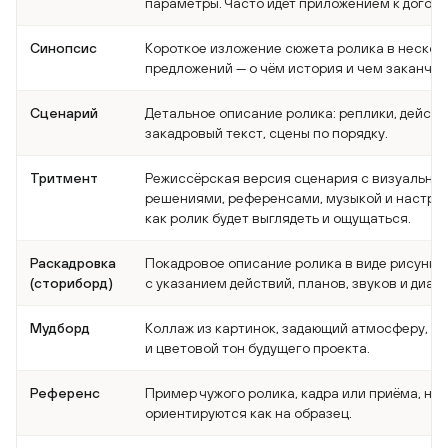
параметры. Часто идёт приложением к догово
Синопсис
Короткое изложение сюжета ролика в нескол
предложений — о чём история и чем заканчив
Сценарий
Детальное описание ролика: реплики, действ
закадровый текст, сцены по порядку.
Тритмент
Режиссёрская версия сценария с визуальны
решениями, референсами, музыкой и настро
как ролик будет выглядеть и ощущаться.
Раскадровка
Покадровое описание ролика в виде рисунко
(сториборд)
с указанием действий, планов, звуков и диало
Мудборд
Коллаж из картинок, задающий атмосферу, ст
и цветовой тон будущего проекта.
Референс
Пример чужого ролика, кадра или приёма, на
ориентируются как на образец.