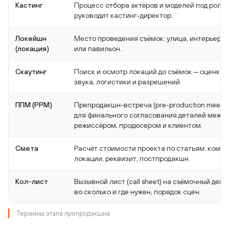
Кастинг
Процесс отбора актёров и моделей под роли,
руководит кастинг-директор.
Локейшн
Место проведения съёмок: улица, интерьер, 
(локация)
или павильон.
Скаутинг
Поиск и осмотр локаций до съёмок — оценка с
звука, логистики и разрешений.
ППМ (PPM)
Препродакшн-встреча (pre-production meetin
для финального согласования деталей между
режиссёром, продюсером и клиентом.
Смета
Расчёт стоимости проекта по статьям: команд
локации, реквизит, постпродакшн.
Кол-лист
Вызывной лист (call sheet) на съёмочный день:
во сколько и где нужен, порядок сцен.
Термины этапа препродакшна