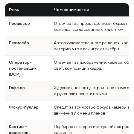
Роль
Чем занимается
Продюсер
Отвечает за проект целиком: бюджет, ср
команда, согласования с клиентом.
Режиссёр
Автор художественного решения: как р
историю, что и как играют актёры.
Оператор-
Отвечает за изображение: камера, объе
постановщик
свет, композиция кадра.
(DOP)
Гаффер
Художник по свету, строит световую сх
и руководит осветителями.
Фокус-пуллер
Следит за точностью фокуса камеры во
движения и смены планов.
Кастинг-
Подбирает актёров и моделей под роли 
директор
кастинга.