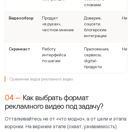
словами
Видеообзор
Продукт
Доверие,
Ниже
«в руках»,
соцсети,
честное мнение
блогерские
интеграции
Скринкаст
Работу
Приложения,
Низк
интерфейса
сервисы,
по шагам
digital-
продукты
Сравнение видов рекламного видео
Как выбрать формат
рекламного видео под задачу?
Отталкивайтесь не от «что модно», а от цели и этапа
воронки. На верхнем этапе (охват, узнаваемость)