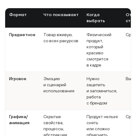
Смотреть на YouTube
Формат
Что показывает
Когда
Отно
выбрать
стои
Предметное
Товар вживую,
Физический
Сред
со всех ракурсов
продукт,
который
красиво
смотрится
в кадре
Игровое
Эмоцию
Нужно
Высо
и сценарий
зацепить
использования
и запомниться,
работа
с брендом
Графика/
Скрытые
Продукт нельзя
Сред
анимация
свойства,
снять
процессы,
или сложно
абстракции
объяснить