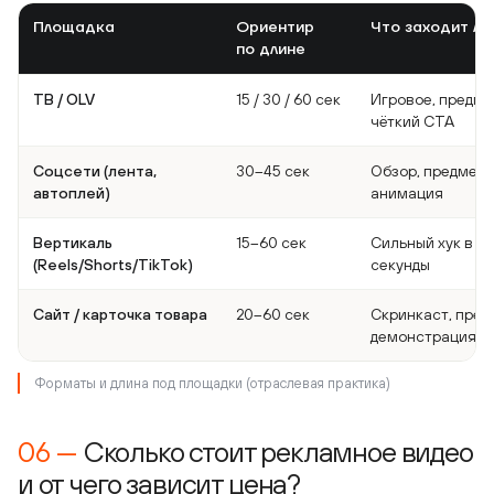
Площадка
Ориентир
Что заходит лу
по длине
ТВ / OLV
15 / 30 / 60 сек
Игровое, предме
чёткий CTA
Соцсети (лента,
30–45 сек
Обзор, предметн
автоплей)
анимация
Вертикаль
15–60 сек
Сильный хук в п
(Reels/Shorts/TikTok)
секунды
Сайт / карточка товара
20–60 сек
Скринкаст, пред
демонстрация
Форматы и длина под площадки (отраслевая практика)
Сколько стоит рекламное видео
и от чего зависит цена?