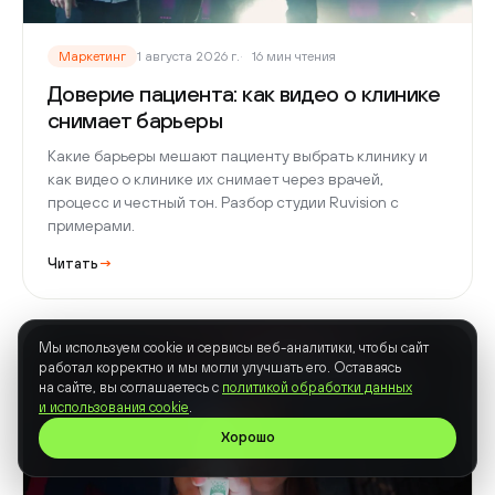
Маркетинг
1 августа 2026 г.
16 мин чтения
Доверие пациента: как видео о клинике
снимает барьеры
Какие барьеры мешают пациенту выбрать клинику и
как видео о клинике их снимает через врачей,
процесс и честный тон. Разбор студии Ruvision с
примерами.
Читать
→
Мы используем cookie и сервисы веб-аналитики, чтобы сайт
работал корректно и мы могли улучшать его. Оставаясь
на сайте, вы соглашаетесь с
политикой обработки данных
и использования cookie
.
Хорошо